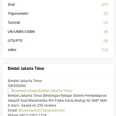
Soal
(27)
Trigonometri
(2)
Tutorial
(3)
UN/UNBK/USBN
(4)
UTS/PTS
(6)
video
(12)
Bimbel Jakarta Timur
Bimbel Jakarta Timur
IDR500000
Bimbel Jakarta Timur Bimbingan Belajar Sistem Pembelajaran
Adaptif Soal Matematika IPA Fisika Kimia Biologi SD SMP SMA
4
stars - based on
250
reviews
Email:
dkusumastuti76@gmail.com
Phone:
0822-1002-7724