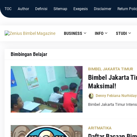
TOC
Author
Definisi
Sitemap
Exegesis
Disclaimer
Return Poli
BUSINESS
INFO
STUDI
Bimbingan Belajar
BIMBEL JAKARTA TIMUR
Bimbel Jakarta Ti
Maksimal!
Denny Febiana Nurhiday
Bimbel Jakarta Timur Intens
ARITMATIKA
Daftar Bacaan Bim