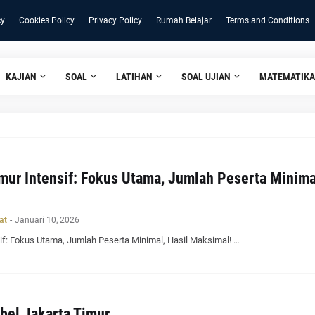
cy
Cookies Policy
Privacy Policy
Rumah Belajar
Terms and Conditions
KAJIAN
SOAL
LATIHAN
SOAL UJIAN
MATEMATIKA
mur Intensif: Fokus Utama, Jumlah Peserta Minimal
at
-
Januari 10, 2026
if: Fokus Utama, Jumlah Peserta Minimal, Hasil Maksimal! …
bel Jakarta Timur