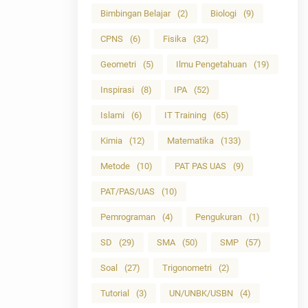
Bimbingan Belajar
(2)
Biologi
(9)
CPNS
(6)
Fisika
(32)
Geometri
(5)
Ilmu Pengetahuan
(19)
Inspirasi
(8)
IPA
(52)
Islami
(6)
IT Training
(65)
Kimia
(12)
Matematika
(133)
Metode
(10)
PAT PAS UAS
(9)
PAT/PAS/UAS
(10)
Pemrograman
(4)
Pengukuran
(1)
SD
(29)
SMA
(50)
SMP
(57)
Soal
(27)
Trigonometri
(2)
Tutorial
(3)
UN/UNBK/USBN
(4)