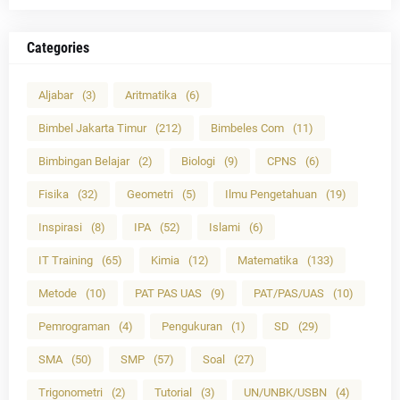
Categories
Aljabar
(3)
Aritmatika
(6)
Bimbel Jakarta Timur
(212)
Bimbeles Com
(11)
Bimbingan Belajar
(2)
Biologi
(9)
CPNS
(6)
Fisika
(32)
Geometri
(5)
Ilmu Pengetahuan
(19)
Inspirasi
(8)
IPA
(52)
Islami
(6)
IT Training
(65)
Kimia
(12)
Matematika
(133)
Metode
(10)
PAT PAS UAS
(9)
PAT/PAS/UAS
(10)
Pemrograman
(4)
Pengukuran
(1)
SD
(29)
SMA
(50)
SMP
(57)
Soal
(27)
Trigonometri
(2)
Tutorial
(3)
UN/UNBK/USBN
(4)