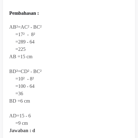
Pembahasan :
AB²=AC² - BC²
=17
² - 8²
=289 - 64
=225
AB =15 cm
BD²=CD² - BC²
=10² - 8²
=100 - 64
=36
BD =6 cm
AD=15 - 6
=9 cm
Jawaban : d