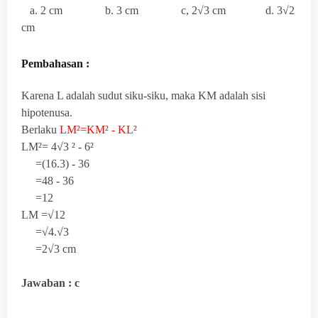
a. 2 cm b. 3 cm c, 2√3 cm d. 3√2
cm
Pembahasan :
Karena L adalah sudut siku-siku, maka KM adalah sisi
hipotenusa.
Berlaku
LM²=KM² - KL²
LM²=
4√3 ² - 6²
=(16.3) - 36
=48 - 36
=12
LM =√12
=√4.√3
=2√3 cm
Jawaban : c