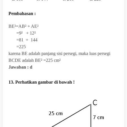
Pembahasan :
BE²=AB² + AE²
=9² + 12²
=81 + 144
=225
karena BE adalah panjang sisi persegi, maka luas persegi
BCDE adalah BE² =225 cm²
Jawaban : d
13. Perhatikan gambar di bawah !