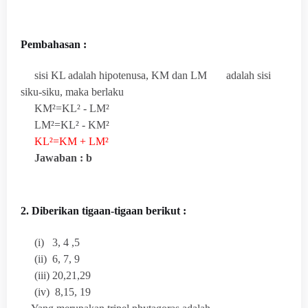
Pembahasan :
sisi KL adalah hipotenusa, KM dan LM adalah
sisi
siku-siku, maka berlaku
KM²=KL² - LM²
LM²=KL² - KM²
KL²=KM + LM²
Jawaban : b
2. Diberikan tigaan-tigaan berikut :
(i) 3, 4 ,5
(ii) 6, 7, 9
(iii) 20,21,29
(iv) 8,15, 19