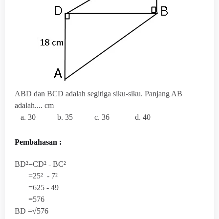
ABD dan BCD adalah segitiga siku-siku. Panjang AB
adalah.... cm
a. 30 b. 35 c. 36 d. 40
Pembahasan :
BD²=CD² - BC²
=25² - 7²
=625 - 49
=576
BD =√576