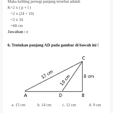
Maka keliling persegi panjang tersebut adalah
K=2 x ( p + l )
=2 x (24 + 10)
=2 x 34
=68 cm
Jawaban : c
6.
Tentukan panjang AD pada gambar di bawah ini !
a. 15 cm b. 14 cm c. 12 cm d. 9 cm