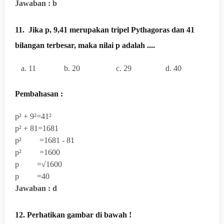
Jawaban : b
11.
Jika p, 9,41 merupakan tripel Pythagoras dan 41
bilangan terbesar, maka nilai p adalah ....
a. 11 b. 20 c. 29 d. 40
Pembahasan :
p² + 9²=41²
p² + 81=1681
p² =1681 - 81
p² =1600
p =√1600
p =40
Jawaban : d
12. Perhatikan gambar di bawah !