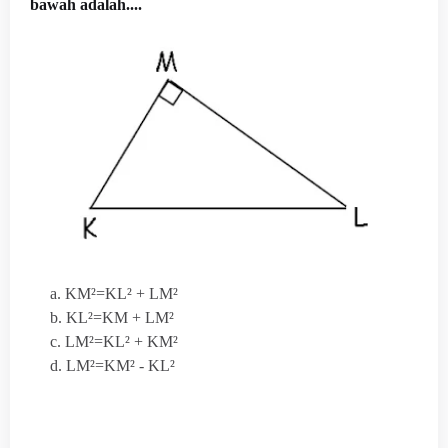
bawah adalah....
a. KM²=KL² + LM²
b. KL²=KM + LM²
c. LM²=KL² + KM²
d. LM²=KM² - KL²