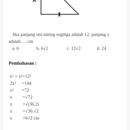
Jika panjang sisi miring segitiga adalah 12, panjang x
adalah…. cm
a. 6 b. 6√2 c. 12√2 d. 24
Pembahasan :
x² + x²=12²
2x² =144
x² =72
x =√72
x =√(36.2)
x =√36.√2
x =6√2 cm