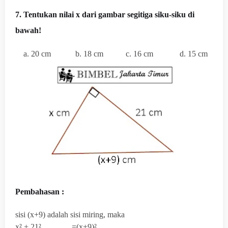
7. Tentukan nilai x dari gambar segitiga siku-siku di
bawah!
a. 20 cm b. 18 cm c. 16 cm d. 15 cm
Pembahasan :
sisi (x+9) adalah sisi miring, maka
x² + 21² =(x+9)²