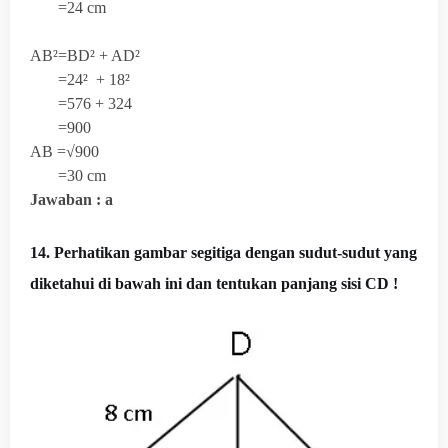
=24 cm
AB²=BD² + AD²
=24² + 18²
=576 + 324
=900
AB =√900
=30 cm
Jawaban : a
14. Perhatikan gambar segitiga dengan sudut-sudut yang
diketahui di bawah ini dan tentukan panjang sisi CD !