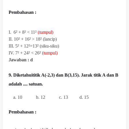
Pembahasan :
I. 6² + 8² < 11²
(tumpul)
II. 10² + 16² > 18² (lancip)
III. 5² + 12²=13² (siku-siku)
IV. 7² + 24² < 26² (
tumpul)
Jawaban : d
9.
Diketahuititik A(-2,3) dan B(3,15). Jarak titik A dan B
adalah .... satuan.
a. 10 b. 12 c. 13 d. 15
Pembahasan :