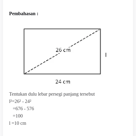
Pembahasan :
Tentukan dulu lebar persegi panjang tersebut
l²=26² - 24²
=676 - 576
=100
l =10 cm