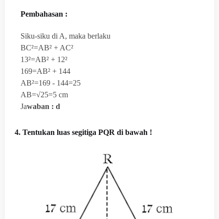
Pembahasan :
Siku-siku di A, maka berlaku
BC²=AB² + AC²
13²=AB² + 12²
169=AB² + 144
AB²=169 - 144=25
AB=√25=5 cm
Ja
waban : d
4. Tentukan luas segitiga PQR di bawah !