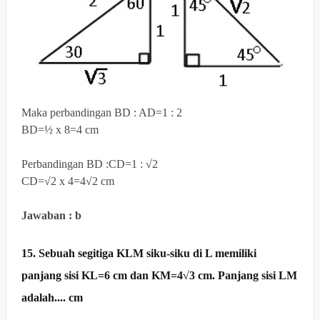
Maka perbandingan BD : AD=1 : 2
BD=½ x 8=4 cm
Perbandingan BD :CD=1 : √2
CD=√2 x 4=4√2 cm
Jawaban : b
15. Sebuah segitiga KLM siku-siku di L memiliki
panjang sisi KL=6 cm dan KM=4√3 cm. Panjang sisi LM
adalah.... cm