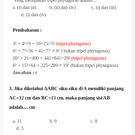
Yang merupakan tripel phytagoras adalah....
a. (i) dan (ii) b. (ii) dan (iv) c. (i) dan (iii)
d. (i) dan (iv)
Pembahasan :
3
² + 4²=9 + 16=25=5²
(tripel phytagoras)
6² + 7²=36 + 41=77 ≠ 9² ( bukan tripel phytagoras)
20² + 21=400 + 441=841=29²
(tripel phytagoras)
8² + 15²=64 + 225=289 ≠ 19² (bukan tripel phytagoras)
Jawaban : c
3. Jika diketahui ΔABC siku-siku di A memiliki panjang
AC=12 cm dan BC=13 cm, maka panjang sisi AB
adalah.... cm
a. 11 b. 9 c. 8
d. 5