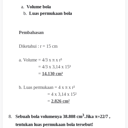
a
.
Volume bola
b.
Luas permukaan bola
Pembahasan
Diketahui : r = 15 cm
a. Volume = 4/3 x
π x r³
= 4/3 x 3,14 x 15³
=
14.130 cm³
b. Luas permukaan = 4 x π x r²
= 4 x 3,14 x 15²
=
2.826 cm²
3
8.
Sebuah bola volumenya 38.808 cm
.Jika π=
22/7
,
tentukan luas permukaan bola tersebut!