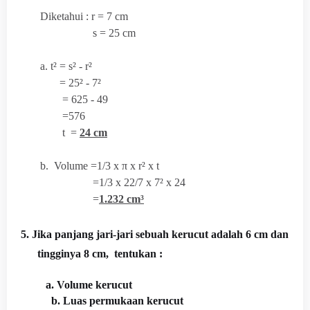
Diketahui : r = 7 cm
s = 25 cm
a. t² = s² - r²
= 25² - 7²
= 625 - 49
=576
t =
24 cm
b. Volume =1/3 x
π x r² x t
=1/3 x 22/7 x 7² x 24
=
1.232 cm³
5. Jika panjang jari-jari sebuah kerucut adalah 6 cm dan
tingginya 8 cm, tentukan :
a. Volume kerucut
b. Luas permukaan kerucut