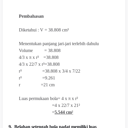
Pembahasan
Diketahui : V = 38.808 cm³
Menentukan panjang jari-jari terlebih dahulu
Volume =
38.808
4/3 x
π x r³ =38.808
4/3 x 22/7 x
r³=38.808
r³ =38.808 x 3/4 x 7/22
r³ =9.261
r =21 cm
Luas permukaan bola=
4 x
π x r²
=4 x 22/7 x 21²
=
5.544 cm²
9. Belahan setengah bola padat memiliki luas