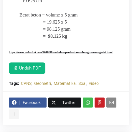
= 19.625 cm³
Berat beton = volume x 5 gram
= 19.625 x 5
= 98.125 gram
=
98,125 kg
https://www.radarhot.com/2018/08/soal-dan-pembahasan-bangun-ruang-sisi.html
📄 Unduh PDF
Tags:
CPNS
Geometri
Matematika
Soal
video
Facebook
Twitter