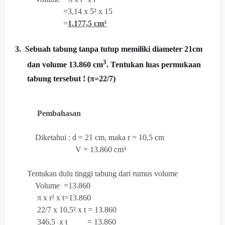
=3,14 x 5² x 15
=
1.177,5 cm³
3.
Sebuah tabung tanpa tutup memiliki diameter 21cm
3
dan volume 13.860 cm
. Tentukan luas permukaan
tabung tersebut ! (π=22/7)
Pembahasan
Diketahui : d = 21 cm, maka r = 10,5 cm
V = 13.860 cm³
Tentukan dulu tinggi tabung dari rumus volume
Volume =13.860
π x r² x t=13.860
22/7 x 10,5² x t = 13.860
346,5 x t = 13.860