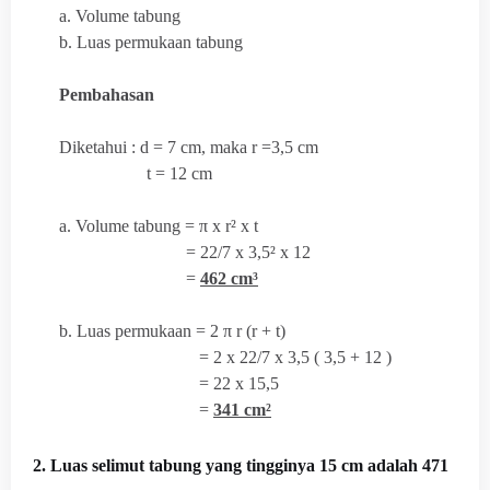
a. Volume tabung
b. Luas permukaan tabung
Pembahasan
Diketahui : d = 7 cm, maka r =3,5 cm
t = 12 cm
a. Volume tabung = π x r² x t
= 22/7 x 3,5² x 12
=
462 cm³
b. Luas permukaan = 2 π r (r + t)
= 2 x 22/7 x 3,5 ( 3,5 + 12 )
= 22 x 15,5
=
341 cm²
2. Luas selimut tabung yang tingginya 15 cm adalah 471