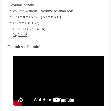
Volume bandul
= volume kerucut + volume belahan bola
= (1/3 x
п x r²x t) + (2/3 x
п x r³)
= 1/3
п x r² (t + 2r)
= 1/3 x 3,14 x 9 (4 +6)
=
94,2 cm³
Contoh soal bandul :