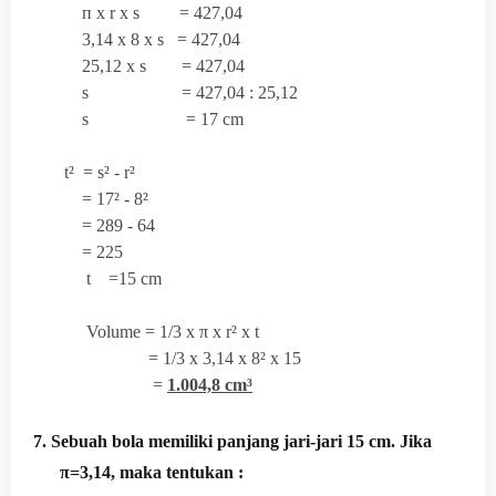
п x r x s = 427,04
3,14 x 8 x s = 427,04
25,12 x s = 427,04
s = 427,04 : 25,12
s = 17 cm
t² = s² - r²
= 17² - 8²
= 289 - 64
= 225
t =15 cm
Volume = 1/3 x
π x r² x t
= 1/3 x 3,14 x 8² x 15
=
1.004,8 cm³
7. Sebuah bola memiliki panjang jari-jari 15 cm. Jika
π=3,14, maka tentukan :