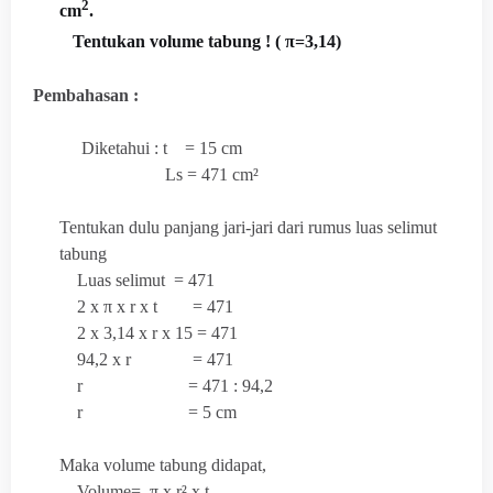
2
cm
.
Tentukan volume tabung ! ( π=3,14)
Pembahasan :
Diketahui : t = 15 cm
Ls = 471 cm²
Tentukan dulu panjang jari-jari dari rumus luas selimut
tabung
Luas selimut = 471
2 x π x r x t = 471
2 x 3,14 x r x 15 = 471
94,2 x r = 471
r = 471 : 94,2
r = 5 cm
Maka volume tabung didapat,
Volume= π x r² x t