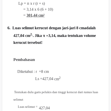
Lp = п x r (r + s)
= 3,14 x 6 (6 + 10)
=
301,44 cm²
6. Luas selimut kerucut dengan jari-jari 8 cmadalah
2.
427,04 cm
. Jika π =3,14, maka tentukan volume
kerucut tersebut!
Pembahasan
Diketahui : r =8 cm
2
Ls =427,04
cm
Tentukan dulu garis pelukis dan tinggi kerucut dari rumus luas
selimu
t
Luas selimut =
427,04