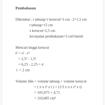
Pembahasan
Diketahui : r tabung=r kerucut=3 cm : 2=1,5 cm
t tabung=15 cm
s kerucut=2,5 cm
kecepatan pembakaran=3 cm³/menit
Mencari tinggi kerucut
t² = s² - r²
= 2,5² - 1,5²
= 6,25 - 2,25 = 4
t = 2 cm
Volume lilin = volume tabung + volume kerucut
= (
π x r² x t ) + (
1/3 x
π x r² x t)
= 105,975 + 4,71
= 110,685 cm³