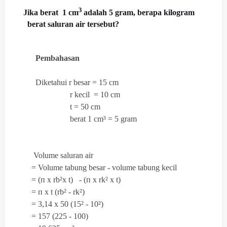
3
Jika berat 1 cm
adalah 5 gram, berapa kilogram
berat saluran air tersebut?
Pembahasan
Diketahui r besar = 15 cm
r kecil = 10 cm
t = 50 cm
berat 1 cm³ = 5 gram
Volume saluran air
= Volume tabung besar - volume tabung kecil
= (
п x rb²x t) - (
п x rk² x t)
=
п x t (rb² - rk²)
= 3,14 x 50 (15² - 10²)
= 157 (225 - 100)