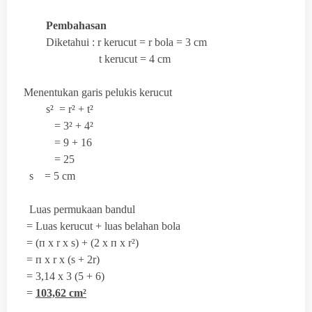
Pembahasan
Diketahui : r kerucut = r bola = 3 cm
t kerucut = 4 cm
Menentukan garis pelukis kerucut
s² = r² + t²
= 3² + 4²
= 9 + 16
= 25
s = 5 cm
Luas permukaan bandul
= Luas kerucut + luas belahan bola
= (
п x r x s) + (2 x
п x r²)
=
п x r x (s + 2r)
= 3,14 x 3 (5 + 6)
=
103,62 cm²