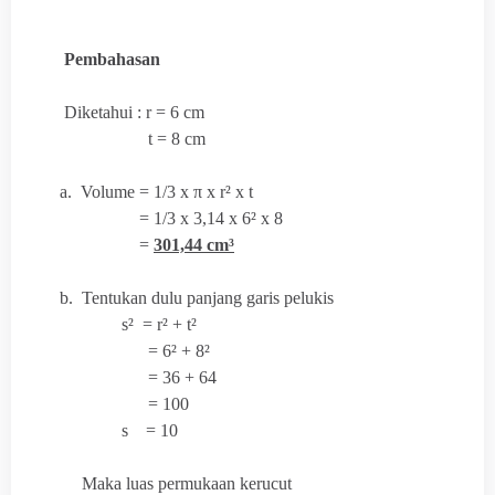
Pembahasan
Diketahui : r = 6 cm
t = 8 cm
a. Volume =
1/3 x
π x r² x t
= 1/3 x 3,14 x 6² x 8
=
301,44 cm³
b. Tentukan dulu panjang garis pelukis
s² = r² + t²
= 6² + 8²
= 36 + 64
= 100
s = 10
Maka luas permukaan kerucut