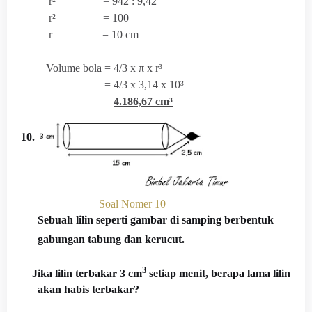
r² = 942 : 9,42
r² = 100
r = 10 cm
V
olume bola =
4/3 x
π x r³
= 4/3 x 3,14 x 10³
=
4.186,67 cm³
10.
Soal Nomer 10
Sebuah lilin seperti gambar di samping berbentuk
gabungan tabung dan kerucut.
3
Jika lilin terbakar 3 cm
setiap menit, berapa lama lilin
akan habis terbakar?