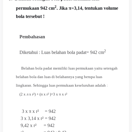
2
permukaan 942 cm
. Jika π=3,14, tentukan volume
bola tersebut !
Pembahasan
2
Diketahui : Luas belahan bola padat=
942 cm
Belahan bola padat memiliki luas permukaan yaitu setengah
belahan bola dan luas di belahannya yang berupa luas
lingkaran.
Sehingga luas permukaan keseluruhan adalah :
(2 x л x r²) + (п x r² )=3 x π x r²
3 x π x r² = 942
3 x 3,14 x r² = 942
9,42 x r² = 942