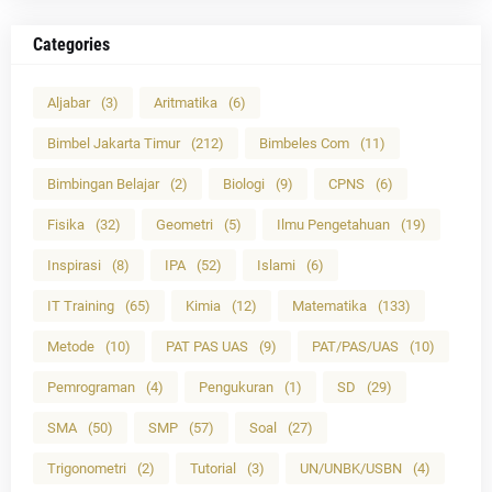
Categories
Aljabar
(3)
Aritmatika
(6)
Bimbel Jakarta Timur
(212)
Bimbeles Com
(11)
Bimbingan Belajar
(2)
Biologi
(9)
CPNS
(6)
Fisika
(32)
Geometri
(5)
Ilmu Pengetahuan
(19)
Inspirasi
(8)
IPA
(52)
Islami
(6)
IT Training
(65)
Kimia
(12)
Matematika
(133)
Metode
(10)
PAT PAS UAS
(9)
PAT/PAS/UAS
(10)
Pemrograman
(4)
Pengukuran
(1)
SD
(29)
SMA
(50)
SMP
(57)
Soal
(27)
Trigonometri
(2)
Tutorial
(3)
UN/UNBK/USBN
(4)