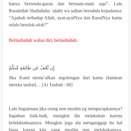
hanya bersenda-gurau dan bermain-main saja”. Lalu
Rasulullah Shallallahu ‘alaihi wa sallam bersabda kepadanya:
“Apakah terhadap Allah, ayat-ayatNya dan RasulNya kamu
selalu berolok-olok?”
Bertaubatlah wahai diri, bertaubatlah.
إِن نَّعْفُ عَن طَائِفَةٍ مِّنكُمْ
Jika Kami mema’afkan segolongan dari kamu (lantaran
mereka taubat)… [At Taubah : 66]
Lalu bagaimana jika orang non muslim yg mengucapkannya?
Ingatkan baik-baik, mungkin dia melakukan karena
ketidaktahuannya. Mungkin juga dia menganggap itu hal
biasa karena kita yang muslim pun melakukannya.