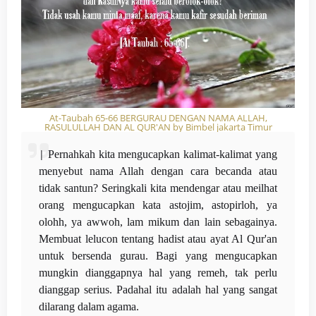
At-Taubah 65-66 BERGURAU DENGAN NAMA ALLAH,
RASULULLAH DAN AL QUR'AN by Bimbel jakarta Timur
|
Pernahkah kita mengucapkan kalimat-kalimat yang
menyebut nama Allah dengan cara becanda atau
tidak santun? Seringkali kita mendengar atau meilhat
orang mengucapkan kata astojim, astopirloh, ya
olohh, ya awwoh, lam mikum dan lain sebagainya.
Membuat lelucon tentang hadist atau ayat Al Qur'an
untuk bersenda gurau. Bagi yang mengucapkan
mungkin dianggapnya hal yang remeh, tak perlu
dianggap serius. Padahal itu adalah hal yang sangat
dilarang dalam agama.