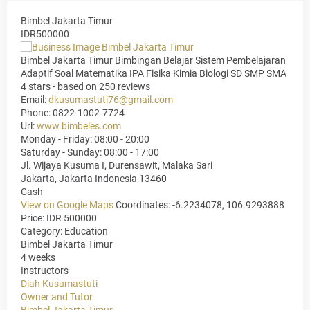
Bimbel Jakarta Timur
IDR500000
Bimbel Jakarta Timur Bimbingan Belajar Sistem Pembelajaran
Adaptif Soal Matematika IPA Fisika Kimia Biologi SD SMP SMA
4
stars - based on
250
reviews
Email:
dkusumastuti76@gmail.com
Phone:
0822-1002-7724
Url:
www.bimbeles.com
Monday - Friday: 08:00 - 20:00
Saturday - Sunday: 08:00 - 17:00
Jl. Wijaya Kusuma I, Durensawit, Malaka Sari
Jakarta
,
Jakarta Indonesia
13460
Cash
View on Google Maps
Coordinates: -6.2234078, 106.9293888
Price: IDR 500000
Category:
Education
Bimbel Jakarta Timur
4 weeks
Instructors
Diah Kusumastuti
Owner and Tutor