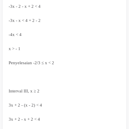
-3x - 2 - x + 2 < 4
-3x - x < 4 + 2 - 2
-4x < 4
x > - 1
Penyelesaian
-2/3
≤
x < 2
Interval III, x ≥ 2
3x + 2 - (x - 2) < 4
3x + 2 - x + 2 < 4