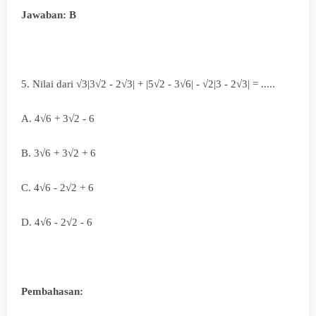
Jawaban: B
5. Nilai dari √3|3
√2 - 2
√3| + |5
√2 - 3
√6| -
√2|3 - 2
√3| = .....
A.
4
√6 + 3
√2 - 6
B. 3
√6 + 3
√2 + 6
C.
4
√6 - 2
√2 + 6
D.
4
√6 - 2
√2 - 6
Pembahasan: