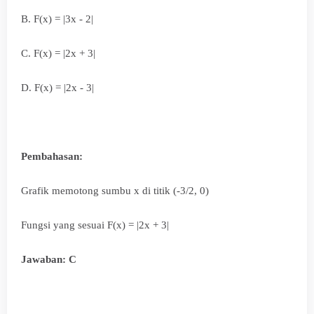
B.
F(x) = |3x - 2|
C.
F(x) = |2x + 3|
D.
F(x) = |2x - 3|
Pembahasan:
Grafik memotong sumbu x di titik (-3/2, 0)
Fungsi yang sesuai
F(x) = |2x + 3|
Jawaban: C