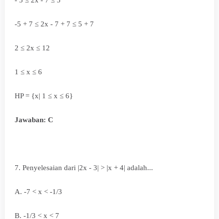
- 5
≤
2x - 7 ≤ 5
-5 + 7
≤ 2x - 7 + 7
≤ 5 + 7
2
≤ 2x
≤ 12
1
≤ x
≤ 6
HP = {x|
1
≤ x
≤ 6}
Jawaban: C
7. Penyelesaian dari |2x - 3| > |x + 4| adalah...
A.
-7 < x < -1/3
B.
-1/3 < x < 7