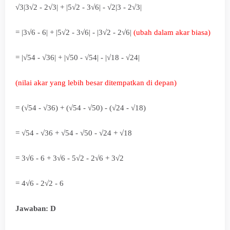
√3|3
√2 - 2
√3| + |5
√2 - 3
√6| -
√2|3 - 2
√3|
= |3
√6 - 6| +
|5
√2 - 3
√6| - |3
√2 - 2
√6|
(ubah dalam akar biasa)
= |√54 - √36| + |√50 -
√54| - |
√18 - √24|
(nilai akar yang lebih besar ditempatkan di depan)
= (√54 - √36) + (√54 - √50) - (√24 - √18)
=
√54 - √36 + √54 - √50 - √24 + √18
=
3
√6 - 6 +
3
√6 -
5
√2 - 2
√6 + 3
√2
= 4
√6 - 2
√2 - 6
Jawaban: D