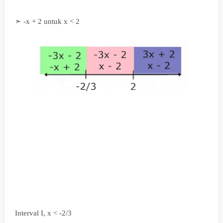
➣ -x + 2 untuk x < 2
Interval I, x < -2/3