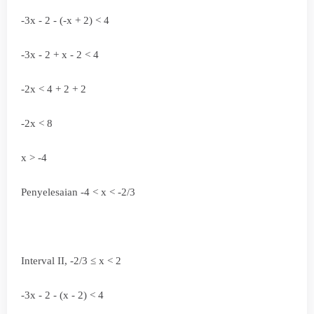
-3x - 2 - (-x + 2) < 4
-3x - 2 + x - 2 < 4
-2x < 4 + 2 + 2
-2x < 8
x > -4
Penyelesaian -4 < x < -2/3
Interval II, -2/3
≤
x < 2
-3x - 2 - (x - 2) < 4