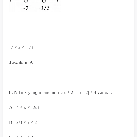
-7 < x < -1/3
Jawaban: A
8. Nilai x yang memenuhi |3x + 2| - |x - 2| < 4 yaitu
....
A.
-4 < x < -2/3
B.
-2/3
≤
x < 2