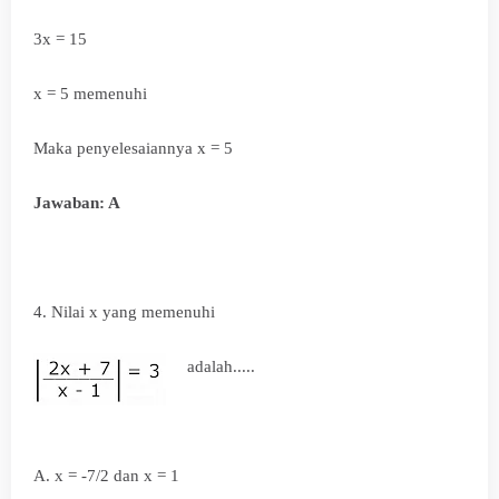
3x = 15
x = 5 memenuhi
Maka penyelesaiannya x = 5
Jawaban: A
4. Nilai x yang memenuhi
adalah.....
A. x = -7/2 dan x = 1