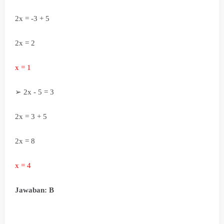
2x = -3 + 5
2x = 2
x = 1
➢
2x - 5 = 3
2x = 3 + 5
2x = 8
x = 4
Jawaban: B