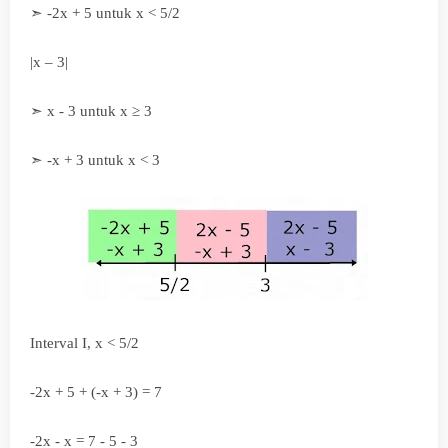
➣
-2x + 5 untuk x < 5/2
|x – 3|
➣ x - 3 untuk
x
≥ 3
➣ -x + 3 untuk x < 3
Interval I, x < 5/2
-2x + 5 + (-x + 3) = 7
-2x - x = 7 - 5 - 3