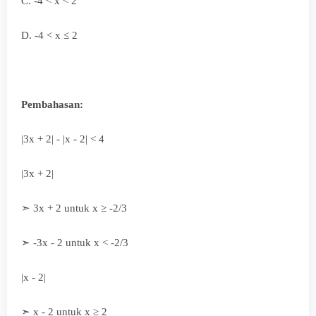
C. -4 < x < 2
D.
-4 < x ≤ 2
Pembahasan:
|3x + 2| - |x - 2| < 4
|3x + 2|
➣ 3x + 2 untuk x
≥ -2/3
➣ -3x - 2 untuk x < -2/3
|x - 2|
➣ x - 2 untuk x
≥ 2