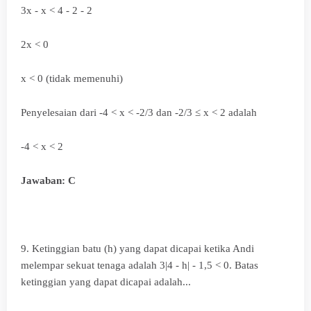
3x - x < 4 - 2 - 2
2x < 0
x < 0 (tidak memenuhi)
Penyelesaian dari
-4 < x < -2/3 dan
-2/3
≤
x < 2 adalah
-4 < x < 2
Jawaban: C
9. Ketinggian batu (h) yang dapat dicapai ketika Andi
melempar sekuat tenaga adalah 3|4 - h| - 1,5 < 0. Batas
ketinggian yang dapat dicapai adalah...