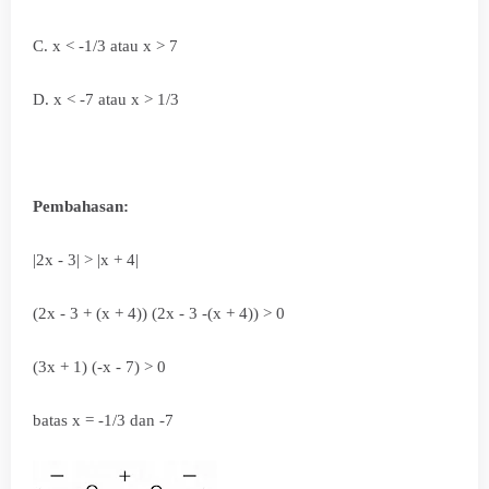
C.
x < -1/3 atau x > 7
D.
x < -7
atau x > 1/3
Pembahasan:
|2x - 3| > |x + 4|
(2x - 3 + (x + 4)) (2x - 3 -(x + 4)) > 0
(3x + 1) (-x - 7) > 0
batas x = -1/3 dan -7