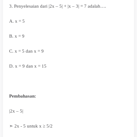
3.
Penyelesaian dari |2x – 5| + |x – 3| = 7 adalah….
A. x = 5
B. x = 9
C. x = 5 dan x = 9
D. x = 9 dan x = 15
Pembahasan:
|2x – 5|
➣ 2x - 5 untuk x
≥ 5/2