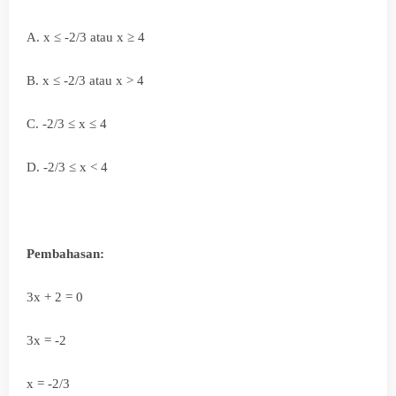
A. x ≤ -2/3 atau x ≥ 4
B.
x ≤ -2/3 atau x > 4
C. -2/3
≤ x
≤ 4
D.
-2/3
≤ x <
4
Pembahasan:
3x + 2 = 0
3x = -2
x = -2/3