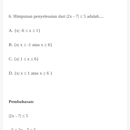
6. Himpunan penyelesaian dari |2x - 7| ≤ 5 adalah....
A.
{x| -6
≤ x
≤ 1}
B.
{x|
x
≤ -1 atau
x ≥
6}
C.
{x|
1
≤ x
≤ 6}
D.
{x|
x
≤ 1 atau x ≥ 6 }
Pembahasan:
|2x - 7| ≤ 5