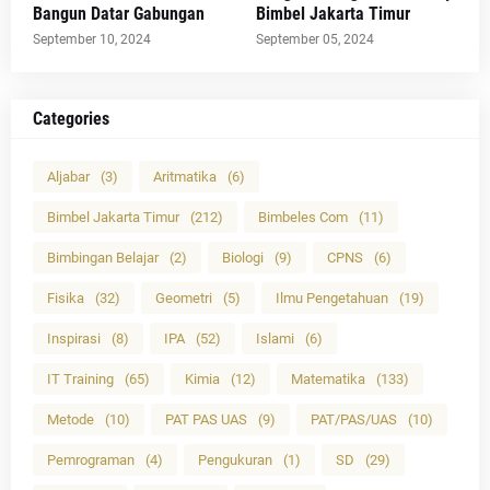
Bangun Datar Gabungan
Bimbel Jakarta Timur
September 10, 2024
September 05, 2024
Categories
Aljabar
(3)
Aritmatika
(6)
Bimbel Jakarta Timur
(212)
Bimbeles Com
(11)
Bimbingan Belajar
(2)
Biologi
(9)
CPNS
(6)
Fisika
(32)
Geometri
(5)
Ilmu Pengetahuan
(19)
Inspirasi
(8)
IPA
(52)
Islami
(6)
IT Training
(65)
Kimia
(12)
Matematika
(133)
Metode
(10)
PAT PAS UAS
(9)
PAT/PAS/UAS
(10)
Pemrograman
(4)
Pengukuran
(1)
SD
(29)