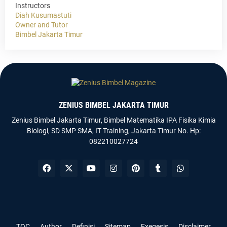
Instructors
Diah Kusumastuti
Owner and Tutor
Bimbel Jakarta Timur
ZENIUS BIMBEL JAKARTA TIMUR
Zenius Bimbel Jakarta Timur, Bimbel Matematika IPA Fisika Kimia
Biologi, SD SMP SMA, IT Training, Jakarta Timur No. Hp:
082210027724
Templateify
Gooyaabi
TOC
Author
Definisi
Sitemap
Exegesis
Disclaimer