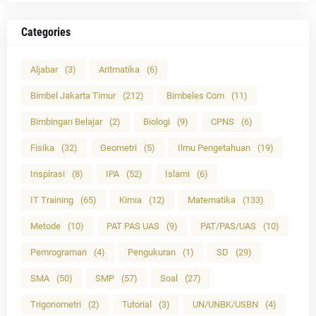
Categories
Aljabar
(3)
Aritmatika
(6)
Bimbel Jakarta Timur
(212)
Bimbeles Com
(11)
Bimbingan Belajar
(2)
Biologi
(9)
CPNS
(6)
Fisika
(32)
Geometri
(5)
Ilmu Pengetahuan
(19)
Inspirasi
(8)
IPA
(52)
Islami
(6)
IT Training
(65)
Kimia
(12)
Matematika
(133)
Metode
(10)
PAT PAS UAS
(9)
PAT/PAS/UAS
(10)
Pemrograman
(4)
Pengukuran
(1)
SD
(29)
SMA
(50)
SMP
(57)
Soal
(27)
Trigonometri
(2)
Tutorial
(3)
UN/UNBK/USBN
(4)