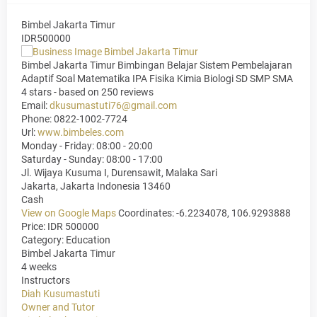
Bimbel Jakarta Timur
IDR500000
Bimbel Jakarta Timur Bimbingan Belajar Sistem Pembelajaran
Adaptif Soal Matematika IPA Fisika Kimia Biologi SD SMP SMA
4
stars - based on
250
reviews
Email:
dkusumastuti76@gmail.com
Phone:
0822-1002-7724
Url:
www.bimbeles.com
Monday - Friday: 08:00 - 20:00
Saturday - Sunday: 08:00 - 17:00
Jl. Wijaya Kusuma I, Durensawit, Malaka Sari
Jakarta
,
Jakarta Indonesia
13460
Cash
View on Google Maps
Coordinates: -6.2234078, 106.9293888
Price: IDR 500000
Category:
Education
Bimbel Jakarta Timur
4 weeks
Instructors
Diah Kusumastuti
Owner and Tutor