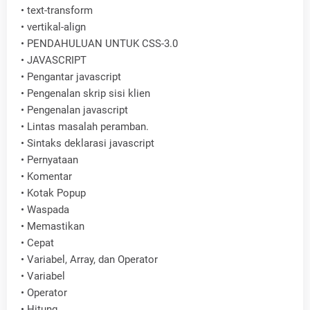
•
text-transform
•
vertikal-align
•
PENDAHULUAN UNTUK CSS-3.0
•
JAVASCRIPT
•
Pengantar javascript
•
Pengenalan skrip sisi klien
•
Pengenalan javascript
•
Lintas masalah peramban.
•
Sintaks deklarasi javascript
•
Pernyataan
•
Komentar
•
Kotak Popup
•
Waspada
•
Memastikan
•
Cepat
•
Variabel, Array, dan Operator
•
Variabel
•
Operator
•
Hitung