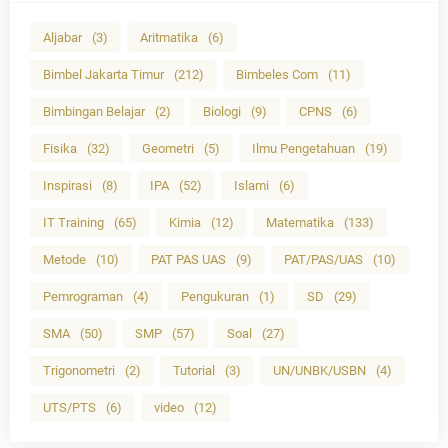
Aljabar
(3)
Aritmatika
(6)
Bimbel Jakarta Timur
(212)
Bimbeles Com
(11)
Bimbingan Belajar
(2)
Biologi
(9)
CPNS
(6)
Fisika
(32)
Geometri
(5)
Ilmu Pengetahuan
(19)
Inspirasi
(8)
IPA
(52)
Islami
(6)
IT Training
(65)
Kimia
(12)
Matematika
(133)
Metode
(10)
PAT PAS UAS
(9)
PAT/PAS/UAS
(10)
Pemrograman
(4)
Pengukuran
(1)
SD
(29)
SMA
(50)
SMP
(57)
Soal
(27)
Trigonometri
(2)
Tutorial
(3)
UN/UNBK/USBN
(4)
UTS/PTS
(6)
video
(12)