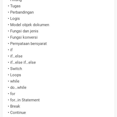
•
Tugas
•
Perbandingan
•
Logis
•
Model objek dokumen
•
Fungsi dan jenis
•
Fungsi konversi
•
Pernyataan bersyarat
•
if
•
if…else
•
if…else if…else
•
Switch
•
Loops
•
while
•
do…while
•
for
•
for…in Statement
•
Break
•
Continue