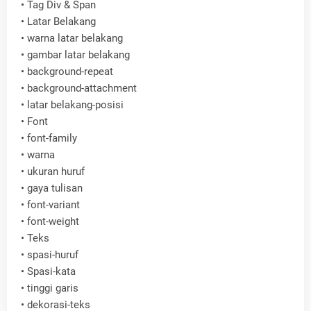
•
Tag Div & Span
•
Latar Belakang
•
warna latar belakang
•
gambar latar belakang
•
background-repeat
•
background-attachment
•
latar belakang-posisi
•
Font
•
font-family
•
warna
•
ukuran huruf
•
gaya tulisan
•
font-variant
•
font-weight
•
Teks
•
spasi-huruf
•
Spasi-kata
•
tinggi garis
•
dekorasi-teks