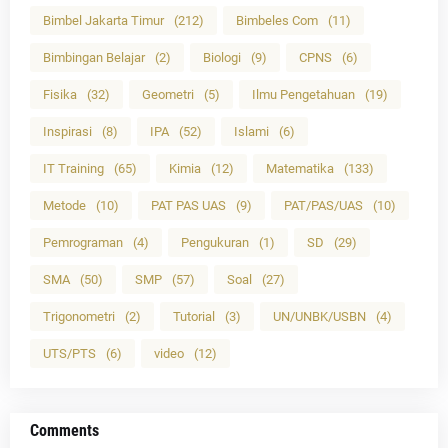
Bimbel Jakarta Timur
(212)
Bimbeles Com
(11)
Bimbingan Belajar
(2)
Biologi
(9)
CPNS
(6)
Fisika
(32)
Geometri
(5)
Ilmu Pengetahuan
(19)
Inspirasi
(8)
IPA
(52)
Islami
(6)
IT Training
(65)
Kimia
(12)
Matematika
(133)
Metode
(10)
PAT PAS UAS
(9)
PAT/PAS/UAS
(10)
Pemrograman
(4)
Pengukuran
(1)
SD
(29)
SMA
(50)
SMP
(57)
Soal
(27)
Trigonometri
(2)
Tutorial
(3)
UN/UNBK/USBN
(4)
UTS/PTS
(6)
video
(12)
Comments