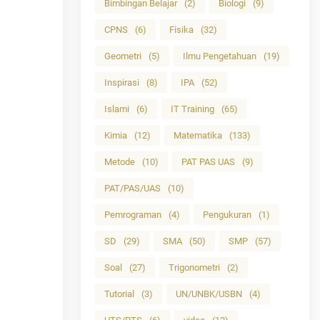
Bimbingan Belajar
(2)
Biologi
(9)
CPNS
(6)
Fisika
(32)
Geometri
(5)
Ilmu Pengetahuan
(19)
Inspirasi
(8)
IPA
(52)
Islami
(6)
IT Training
(65)
Kimia
(12)
Matematika
(133)
Metode
(10)
PAT PAS UAS
(9)
PAT/PAS/UAS
(10)
Pemrograman
(4)
Pengukuran
(1)
SD
(29)
SMA
(50)
SMP
(57)
Soal
(27)
Trigonometri
(2)
Tutorial
(3)
UN/UNBK/USBN
(4)