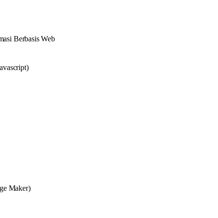
masi Berbasis Web
vascript)
age Maker)