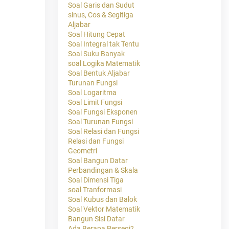
Soal Garis dan Sudut
sinus, Cos & Segitiga
Aljabar
Soal Hitung Cepat
Soal Integral tak Tentu
Soal Suku Banyak
soal Logika Matematik
Soal Bentuk Aljabar
Turunan Fungsi
Soal Logaritma
Soal Limit Fungsi
Soal Fungsi Eksponen
Soal Turunan Fungsi
Soal Relasi dan Fungsi
Relasi dan Fungsi
Geometri
Soal Bangun Datar
Perbandingan & Skala
Soal Dimensi Tiga
soal Tranformasi
Soal Kubus dan Balok
Soal Vektor Matematik
Bangun Sisi Datar
Ada Berapa Persegi?