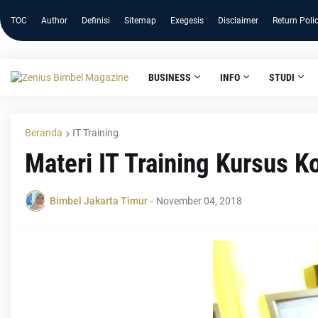
TOC
Author
Definisi
Sitemap
Exegesis
Disclaimer
Return Poli
BUSINESS
INFO
STUDI
Beranda
IT Training
Materi IT Training Kursus 
Bimbel Jakarta Timur
-
November 04, 2018