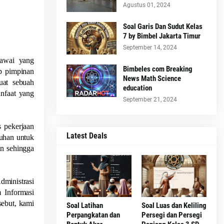
Agustus 01, 2024
Soal Garis Dan Sudut Kelas
7 by Bimbel Jakarta Timur
September 14, 2024
gawai yang
Bimbeles com Breaking
ap pimpinan
News Math Science
uat sebuah
education
anfaat yang
September 21, 2024
s pekerjaan
Latest Deals
tuhan untuk
an sehingga
ministrasi
 Informasi
ebut, kami
Soal Latihan
Soal Luas dan Keliling
Perpangkatan dan
Persegi dan Persegi