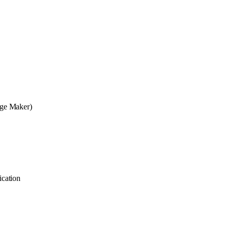
age Maker)
cation