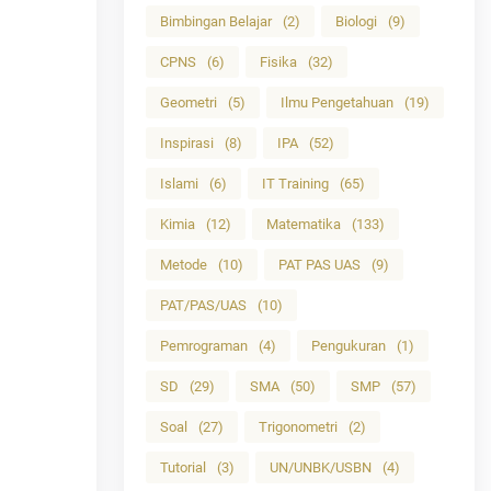
Bimbingan Belajar
(2)
Biologi
(9)
CPNS
(6)
Fisika
(32)
Geometri
(5)
Ilmu Pengetahuan
(19)
Inspirasi
(8)
IPA
(52)
Islami
(6)
IT Training
(65)
Kimia
(12)
Matematika
(133)
Metode
(10)
PAT PAS UAS
(9)
PAT/PAS/UAS
(10)
Pemrograman
(4)
Pengukuran
(1)
SD
(29)
SMA
(50)
SMP
(57)
Soal
(27)
Trigonometri
(2)
Tutorial
(3)
UN/UNBK/USBN
(4)