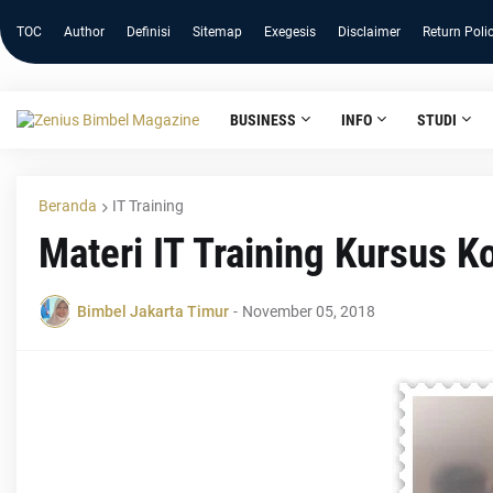
TOC
Author
Definisi
Sitemap
Exegesis
Disclaimer
Return Poli
BUSINESS
INFO
STUDI
Beranda
IT Training
Materi IT Training Kursus 
Bimbel Jakarta Timur
-
November 05, 2018