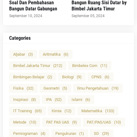
Soal Dan Pembahasan
Bangun Ruang Sisi Datar by
Bangun Datar Gabungan
Bimbel Jakarta Timur
September 10, 2024
September 05, 2024
Categories
Aljabar
(3)
Aritmatika
(6)
Bimbel Jakarta Timur
(212)
Bimbeles Com
(11)
Bimbingan Belajar
(2)
Biologi
(9)
CPNS
(6)
Fisika
(32)
Geometri
(5)
Ilmu Pengetahuan
(19)
Inspirasi
(8)
IPA
(52)
Islami
(6)
IT Training
(65)
Kimia
(12)
Matematika
(133)
Metode
(10)
PAT PAS UAS
(9)
PAT/PAS/UAS
(10)
Pemrograman
(4)
Pengukuran
(1)
SD
(29)