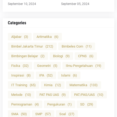
September 10, 2024
September 05, 2024
Categories
Aljabar
(3)
Aritmatika
(6)
Bimbel Jakarta Timur
(212)
Bimbeles Com
(11)
Bimbingan Belajar
(2)
Biologi
(9)
CPNS
(6)
Fisika
(32)
Geometri
(5)
Ilmu Pengetahuan
(19)
Inspirasi
(8)
IPA
(52)
Islami
(6)
IT Training
(65)
Kimia
(12)
Matematika
(133)
Metode
(10)
PAT PAS UAS
(9)
PAT/PAS/UAS
(10)
Pemrograman
(4)
Pengukuran
(1)
SD
(29)
SMA
(50)
SMP
(57)
Soal
(27)