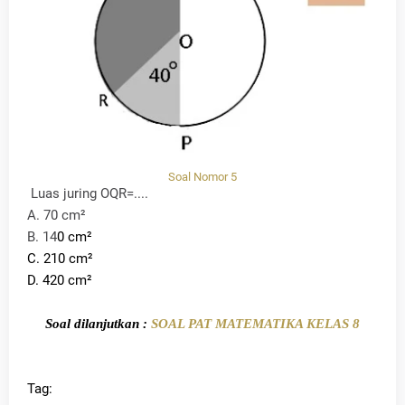
Soal Nomor 5
Luas juring OQR=....
A. 7
0 cm²
B. 14
0 cm²
C. 210 cm²
D. 420 cm²
Soal dilanjutkan :
SOAL PAT MATEMATIKA KELAS 8
Tag: