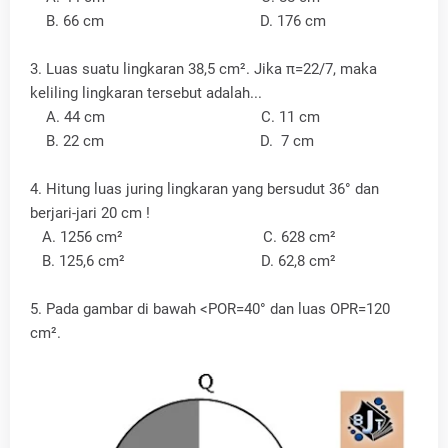
B. 66 cm D. 176 cm
3. Luas suatu lingkaran 38,5 cm². Jika π=22/7, maka
keliling lingkaran tersebut adalah...
A. 44 cm C. 11 cm
B. 22 cm D. 7 cm
4. Hitung luas juring lingkaran yang bersudut 36° dan
berjari-jari 20 cm !
A. 1256 cm² C. 628 cm²
B. 125,6 cm² D. 62,8 cm²
5. Pada gambar di bawah <POR=40° dan luas OPR=120
cm².